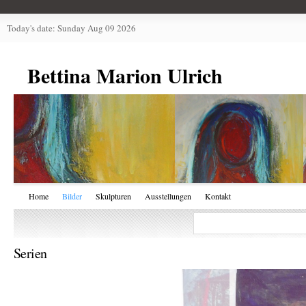
Today's date: Sunday Aug 09 2026
Bettina Marion Ulrich
Home
Bilder
Skulpturen
Ausstellungen
Kontakt
Serien