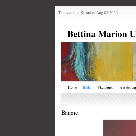
Today's date: Saturday Aug 08 2026
Bettina Marion U
Home
Bilder
Skulpturen
Ausstellun
Bäume